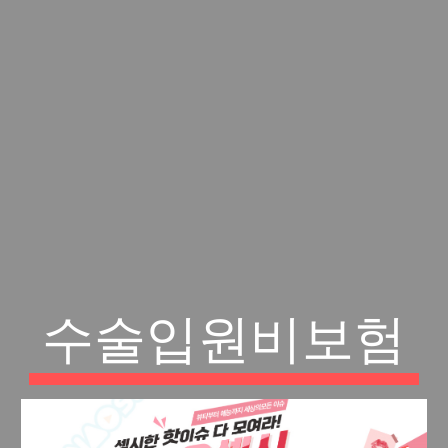
수술입원비보험