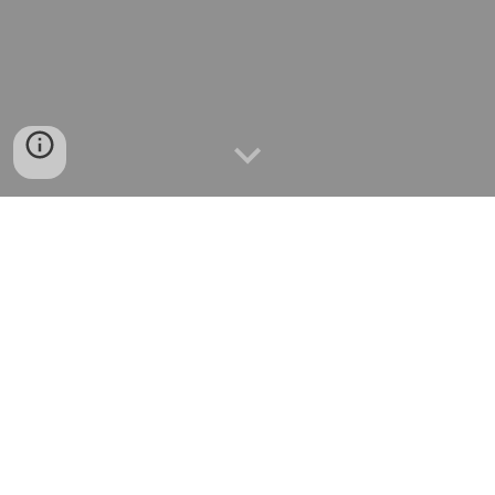
㈜오섹시코리아 - 실시간(핫한)뉴스
㈜오섹시코리아 - 파트너스