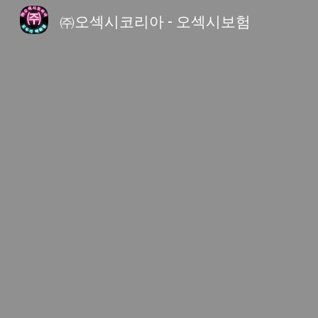
㈜오섹시코리아 - 오섹시보험
Sk