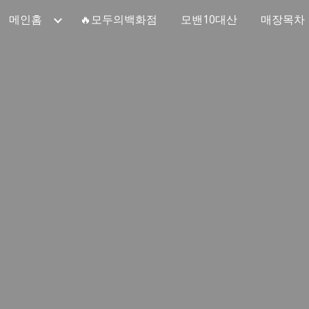
메인홈
🔥모두의백화점
모밴10대산
매장목차
ip to main content
Skip to navigat