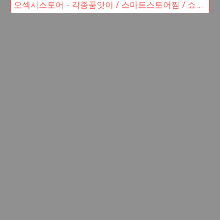
오섹시스토어 - 각종품앗이 / 스마트스토어찜 / 쇼핑몰창업 바로가기