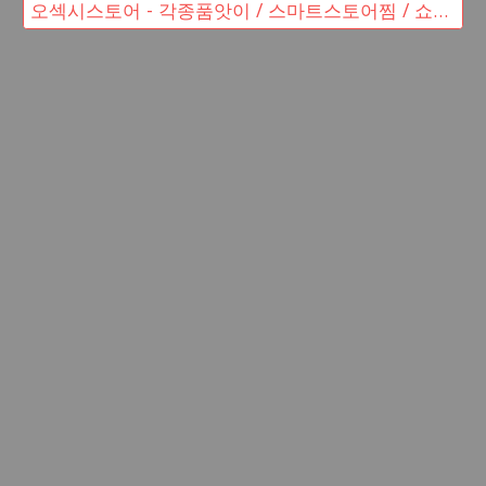
오섹시스토어 - 각종품앗이 / 스마트스토어찜 / 쇼핑몰창업 바로가기